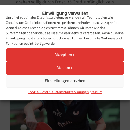
drehen völlig durch Ernst. 35 Grad, anfänglich kein
Lüftchen, keine Wolke und dennoch versammelte
Einwilligung verwalten
sich eine unerschrockene Schar von
Um dir ein optimales Erlebnis zu bieten, verwenden wir Technologien wie
Cookies, um Geräteinformationen zu speichern und/oder darauf zuzugreifen.
Tischtennisbegeisterten an der Uferpromenade
Wenn du diesen Technologien zustimmst, können wir Daten wie das
von Ernst zum legendären...
Surfverhalten oder eindeutige IDs auf dieser Website verarbeiten. Wenn du deine
Einwillligung nicht erteilst oder zurückziehst, können bestimmte Merkmale und
mehr lesen...
Funktionen beeinträchtigt werden.
Akzeptieren
Ablehnen
Einstellungen ansehen
Cookie-Richtlinie
Datenschutzerklärung
Impressum