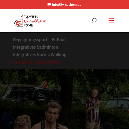
info@tv-cochem.de
Begegnungssport
Fußball
Integratives Badminton
Integratives Nordik Walking
Laufen Springen Werfen