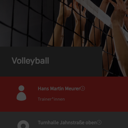
Volleyball
Hans Martin Meurer

=
Trainer*innen
Turnhalle Jahnstraße oben
=