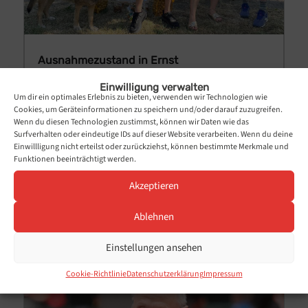
Ausnahmezustand in Ernst
von
Rudolf Laux
|
15.07.2026
Einwilligung verwalten
Bratpfannen schlagen zurück - Tischtennisbälle
Um dir ein optimales Erlebnis zu bieten, verwenden wir Technologien wie
Cookies, um Geräteinformationen zu speichern und/oder darauf zuzugreifen.
drehen völlig durch Ernst. 35 Grad, anfänglich kein
Wenn du diesen Technologien zustimmst, können wir Daten wie das
Lüftchen, keine Wolke und dennoch versammelte
Surfverhalten oder eindeutige IDs auf dieser Website verarbeiten. Wenn du deine
Einwillligung nicht erteilst oder zurückziehst, können bestimmte Merkmale und
sich eine unerschrockene Schar von
Funktionen beeinträchtigt werden.
Tischtennisbegeisterten an der Uferpromenade
Akzeptieren
von Ernst zum legendären...
mehr lesen...
Ablehnen
Einstellungen ansehen
Cookie-Richtlinie
Datenschutzerklärung
Impressum