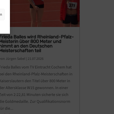
en
Frieda Balles wird Rheinland-Pfalz-
Meisterin über 800 Meter und
nimmt an den Deutschen
Meisterschaften teil
von
Jürgen Sabel
|
21.07.2026
Frieda Balles vom TV Eintracht Cochem hat
bei den Rheinland-Pfalz-Meisterschaften in
Kaiserslautern den Titel über 800 Meter in
der Altersklasse W15 gewonnen. In einer
Zeit von 2:22,81 Minuten sicherte sie sich
die Goldmedaille. Zur Qualifikationsnorm
für die...