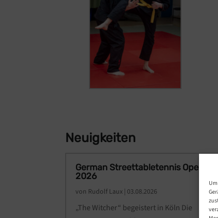
Neuigkeiten
German Streettabletennis Open
2026
Um 
von
Rudolf Laux
|
03.08.2026
Ger
zus
„The Witcher“ begeistert in Köln Die
ver