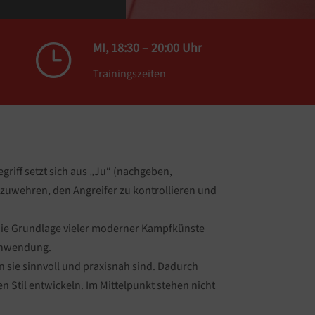
MI, 18:30 – 20:00 Uhr
}
Trainingszeiten
egriff setzt sich aus „Ju“ (nachgeben,
bzuwehren, den Angreifer zu kontrollieren und
 die Grundlage vieler moderner Kampfkünste
 Anwendung.
n sie sinnvoll und praxisnah sind. Dadurch
 Stil entwickeln. Im Mittelpunkt stehen nicht