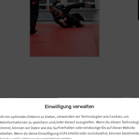
Einwilligung verwalten
dir ein optimales Erlebnis zu bieten, verwenden wir Technologien wie Cookies, um
äteinformationen zu speichern und/oder darauf zuzugreifen. Wenn du diesen Technolog
timmst, können wir Daten wie das Surfverhalten oder eindeutige IDs auf dieser Website
arbeiten. Wenn du deine Einwillligung nicht erteilst oder zurückziehst, können bestimmte