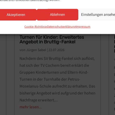
kmale und Funktionen beeinträchtigt werden.
Akzeptieren
Ablehnen
Einstellungen anseh
Cookie-Richtlinie
Datenschutzerklärung
Impressum
Turnen für Kinder: Erweitertes
Angebot in Bruttig-Fankel
von
Jürgen Sabel
|
22.07.2026
Nachdem des SV Bruttig-Fankel sich auflöst,
hat sich der TV Cochem bereit erklärt die
Gruppen Kinderturnen und Eltern-Kind-
Turnen in der Turnhalle der Petrus-
Moselanus-Schule aufrecht zu erhalten. Das
bisherige Angebot wird aufgrund der hohen
Nachfrage erweitert....
mehr lesen...