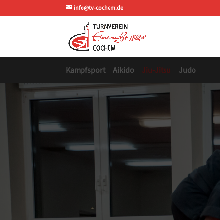
info@tv-cochem.de
Kampfsport
Aikido
Jiu-Jitsu
Judo