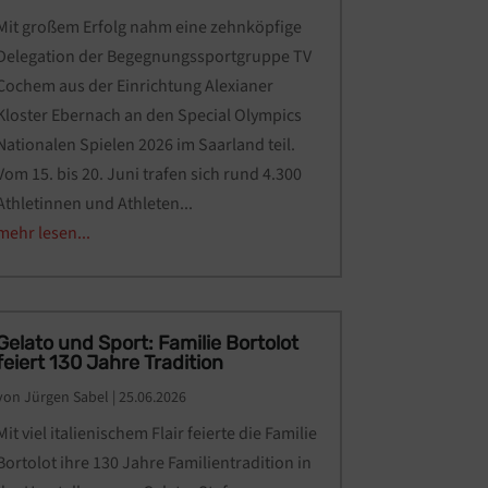
Mit großem Erfolg nahm eine zehnköpfige
Delegation der Begegnungssportgruppe TV
Cochem aus der Einrichtung Alexianer
Kloster Ebernach an den Special Olympics
Nationalen Spielen 2026 im Saarland teil.
Vom 15. bis 20. Juni trafen sich rund 4.300
Athletinnen und Athleten...
mehr lesen...
Gelato und Sport: Familie Bortolot
feiert 130 Jahre Tradition
von
Jürgen Sabel
|
25.06.2026
Mit viel italienischem Flair feierte die Familie
Bortolot ihre 130 Jahre Familientradition in