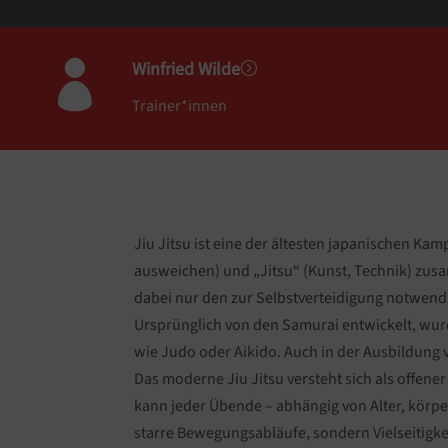
Winfried Wilde

=
Trainer*innen
Jiu Jitsu ist eine der ältesten japanischen Kam
ausweichen) und „Jitsu“ (Kunst, Technik) zusa
dabei nur den zur Selbstverteidigung notwen
Ursprünglich von den Samurai entwickelt, wur
wie Judo oder Aikido. Auch in der Ausbildung 
Das moderne Jiu Jitsu versteht sich als offen
kann jeder Übende – abhängig von Alter, körpe
starre Bewegungsabläufe, sondern Vielseitigke