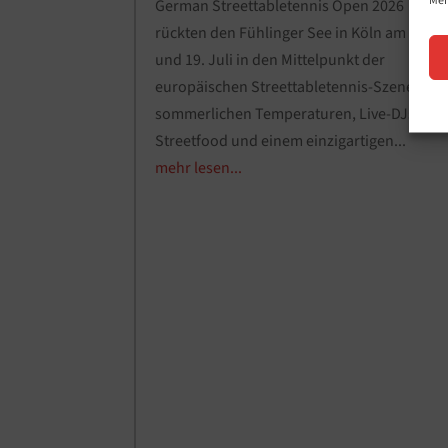
Mer
German Streettabletennis Open 2026
rückten den Fühlinger See in Köln am 18.
und 19. Juli in den Mittelpunkt der
europäischen Streettabletennis-Szene. Bei
sommerlichen Temperaturen, Live-DJs,
Streetfood und einem einzigartigen...
mehr lesen...