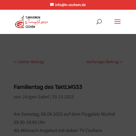
info@tv-cochem.de
←
Letzter Beitrag
Vorheriger Beitrag
→
Familientag des TaktLWG33
von
Jürgen Sabel
|
30.10.2025
Am Samstag, 06.09.2025 auf dem Flugplatz Büchel
09:30-18:00 Uhr
Als Mitmach-Angebot mit dabei: TV Cochem