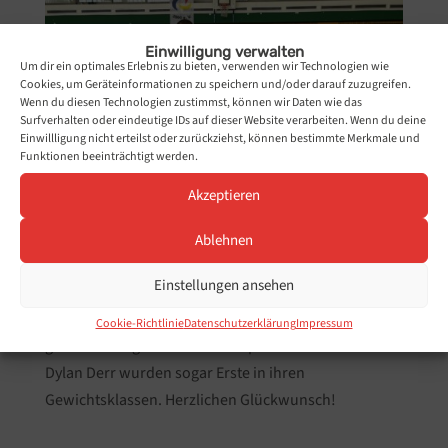
Einwilligung verwalten
Um dir ein optimales Erlebnis zu bieten, verwenden wir Technologien wie
Cookies, um Geräteinformationen zu speichern und/oder darauf zuzugreifen.
Wenn du diesen Technologien zustimmst, können wir Daten wie das
Surfverhalten oder eindeutige IDs auf dieser Website verarbeiten. Wenn du deine
Einwillligung nicht erteilst oder zurückziehst, können bestimmte Merkmale und
Funktionen beeinträchtigt werden.
Akzeptieren
Ablehnen
Einstellungen ansehen
Liv Müller, Marie Esch, David Bartsch, Paul Reuter und
Aaron Laux zeigten klasse Kämpfe und hatten einen
Cookie-Richtlinie
Datenschutzerklärung
Impressum
guten Einstieg in den Wettkampf. Miriam Bartsch und
Dylan Derr wurden sogar Erste in ihren
Gewichtsklassen. Herzlichen Glückwunsch!