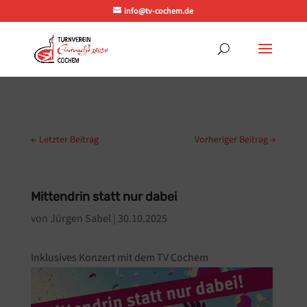
info@tv-cochem.de
←
Letzter Beitrag
Vorheriger Beitrag
→
Mittendrin statt nur dabei
von
Jürgen Sabel
|
30.10.2025
Inklusives Konzert mit dem TV Cochem