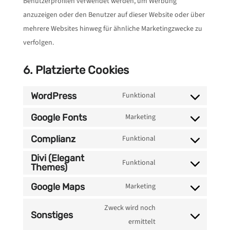
Benutzerprofilen verwendet werden, um Werbung
anzuzeigen oder den Benutzer auf dieser Website oder über
mehrere Websites hinweg für ähnliche Marketingzwecke zu
verfolgen.
6. Platzierte Cookies
WordPress
Funktional
Consent
to
Google Fonts
Marketing
Consent
service
to
Complianz
Funktional
wordpress
Consent
service
Divi (Elegant
to
Funktional
google-
Themes)
Consent
service
fonts
to
Google Maps
Marketing
complianz
Consent
service
to
Zweck wird noch
divi-
Sonstiges
service
Consent
ermittelt
(elegant-